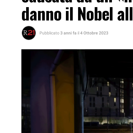
danno il Nobel a
Pubblicato
3 anni fa
il
4 Ottobre 2023