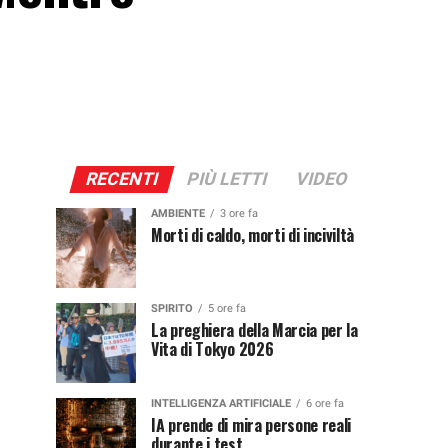
RECENTI
PIÙ LETTI
VIDEO
AMBIENTE
3 ore fa
Morti di caldo, morti di inciviltà
SPIRITO
5 ore fa
La preghiera della Marcia per la
Vita di Tokyo 2026
INTELLIGENZA ARTIFICIALE
6 ore fa
IA prende di mira persone reali
durante i test