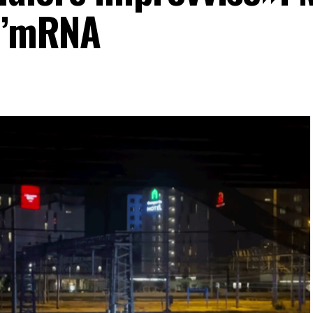
ll’mRNA