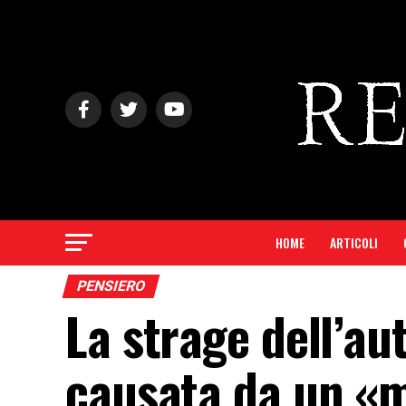
HOME
ARTICOLI
PENSIERO
La strage dell’au
causata da un «m