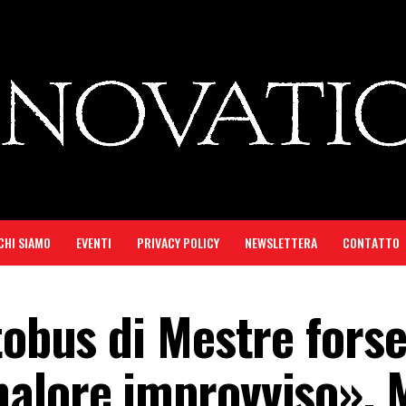
CHI SIAMO
EVENTI
PRIVACY POLICY
NEWSLETTERA
CONTATTO
tobus di Mestre fors
alore improvviso». 