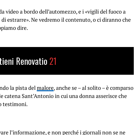
 video a bordo dell’automezzo, e i «vigili del fuoco a
i estrarre». Ne vedremo il contenuto, o ci diranno che
ppiamo dire.
tieni Renovatio
21
do la pista del
malore
, anche se – al solito – è comparso
le catena Sant’Antonio in cui una donna asserisce che
o testimoni.
rovare l’informazione, e non perché i giornali non se ne