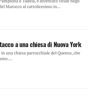
 Pamplona e Tudela, è diventato virale negli
el Marocco al cattolicesimo in...
ttacco a una chiesa di Nuova York
 in una chiesa parrocchiale del Queens, che
smo....