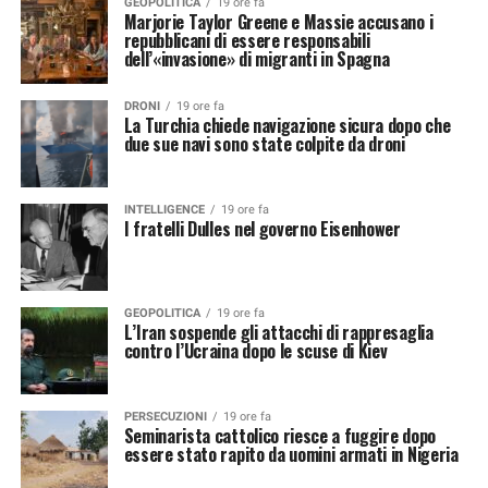
GEOPOLITICA
19 ore fa
Marjorie Taylor Greene e Massie accusano i
repubblicani di essere responsabili
dell’«invasione» di migranti in Spagna
DRONI
19 ore fa
La Turchia chiede navigazione sicura dopo che
due sue navi sono state colpite da droni
INTELLIGENCE
19 ore fa
I fratelli Dulles nel governo Eisenhower
GEOPOLITICA
19 ore fa
L’Iran sospende gli attacchi di rappresaglia
contro l’Ucraina dopo le scuse di Kiev
PERSECUZIONI
19 ore fa
Seminarista cattolico riesce a fuggire dopo
essere stato rapito da uomini armati in Nigeria