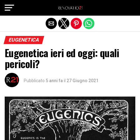
Exit mobile version
EUGENETICA
Eugenetica ieri ed oggi: quali
pericoli?
Pubblicato
5 anni fa
il
27 Giugno 2021