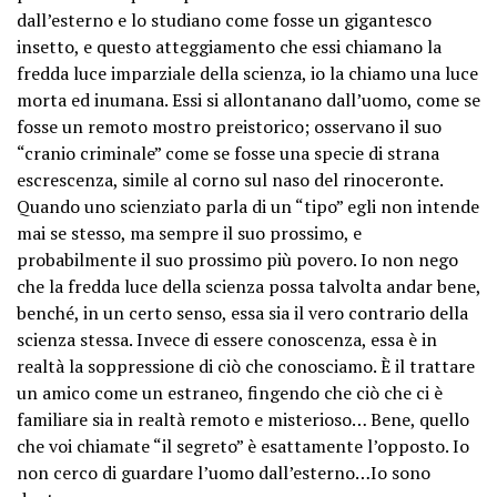
dall’esterno e lo studiano come fosse un gigantesco
insetto, e questo atteggiamento che essi chiamano la
fredda luce imparziale della scienza, io la chiamo una luce
morta ed inumana. Essi si allontanano dall’uomo, come se
fosse un remoto mostro preistorico; osservano il suo
“cranio criminale” come se fosse una specie di strana
escrescenza, simile al corno sul naso del rinoceronte.
Quando uno scienziato parla di un “tipo” egli non intende
mai se stesso, ma sempre il suo prossimo, e
probabilmente il suo prossimo più povero. Io non nego
che la fredda luce della scienza possa talvolta andar bene,
benché, in un certo senso, essa sia il vero contrario della
scienza stessa. Invece di essere conoscenza, essa è in
realtà la soppressione di ciò che conosciamo. È il trattare
un amico come un estraneo, fingendo che ciò che ci è
familiare sia in realtà remoto e misterioso… Bene, quello
che voi chiamate “il segreto” è esattamente l’opposto. Io
non cerco di guardare l’uomo dall’esterno…Io sono