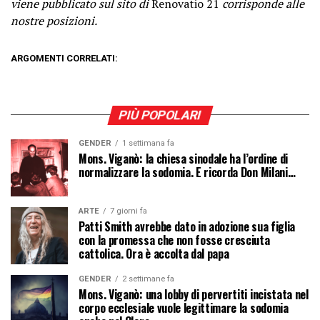
viene pubblicato sul sito di
Renovatio 21
corrisponde alle
nostre posizioni.
ARGOMENTI CORRELATI:
PIÙ POPOLARI
GENDER
1 settimana fa
Mons. Viganò: la chiesa sinodale ha l’ordine di
normalizzare la sodomia. E ricorda Don Milani…
ARTE
7 giorni fa
Patti Smith avrebbe dato in adozione sua figlia
con la promessa che non fosse cresciuta
cattolica. Ora è accolta dal papa
GENDER
2 settimane fa
Mons. Viganò: una lobby di pervertiti incistata nel
corpo ecclesiale vuole legittimare la sodomia