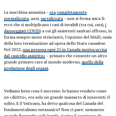
La macchina assassina –
ora
completamente
normalizzata
, anzi,
sacralizzata
– non si ferma mica lì:
ecco che si moltiplicano i casi di invalidi (tra cui,
cucù
,
i
danneggiati COVID
) a cui gli assistenti sanitari offrono, in
forma sempre meno strisciante, l’opzione del MAiD, ossia
della loro terminazione ad opera dello Stato canadese.
Nel 2022,
una persona ogni 25 in Canada moriva uccisa
dal «suicidio assistito»
– primato che consente un altro
grande primato caro al mondo moderno,
quello della
predazione degli organi
.
Vediamo bene cosa è successo: lo hanno venduto come
un «diritto», era solo un grande massacro di innocenti. Il
solito. E il Vaticano, ha detto qualcosa del Canada del
fondamentalismo eutanasico? Non ci pare: nemmeno
quando Bergoglio volò laggiù, si
mise il copricapo da