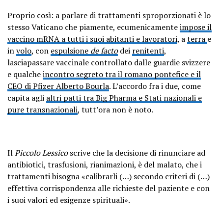
Proprio così: a parlare di trattamenti sproporzionati è lo
stesso Vaticano che piamente, ecumenicamente
impose il
vaccino mRNA a tutti i suoi abitanti e lavoratori
, a
terra
e
in
volo
, con
espulsione
de facto
dei
renitenti
,
lasciapassare vaccinale controllato dalle guardie svizzere
e qualche
incontro segreto tra il romano pontefice e il
CEO di Pfizer Alberto Bourla
. L’accordo fra i due, come
capita agli
altri patti tra Big Pharma e Stati nazionali e
pure transnazionali
, tutt’ora non è noto.
Il
Piccolo Lessico
scrive che la decisione di rinunciare ad
antibiotici, trasfusioni, rianimazioni, è del malato, che i
trattamenti bisogna «calibrarli (…) secondo criteri di (…)
effettiva corrispondenza alle richieste del paziente e con
i suoi valori ed esigenze spirituali».