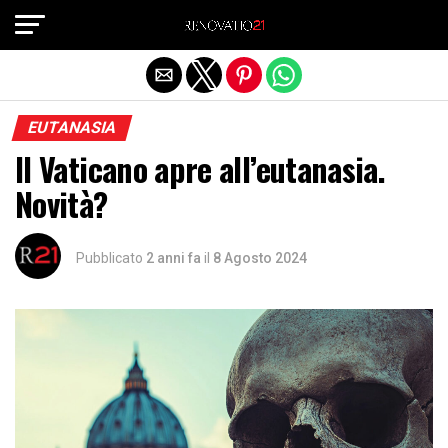
Exit mobile version
EUTANASIA
Il Vaticano apre all’eutanasia.
Novità?
Pubblicato
2 anni fa
il
8 Agosto 2024