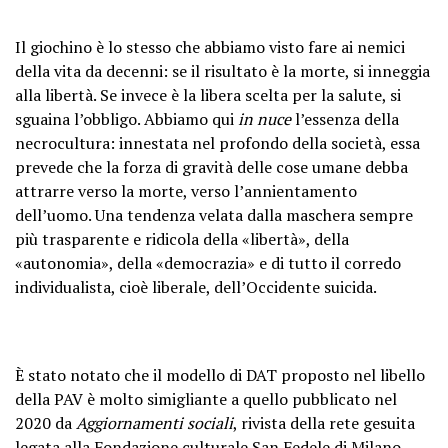
Il giochino è lo stesso che abbiamo visto fare ai nemici
della vita da decenni: se il risultato è la morte, si inneggia
alla libertà. Se invece è la libera scelta per la salute, si
sguaina l’obbligo. Abbiamo qui
in nuce
l’essenza della
necrocultura: innestata nel profondo della società, essa
prevede che la forza di gravità delle cose umane debba
attrarre verso la morte, verso l’annientamento
dell’uomo. Una tendenza velata dalla maschera sempre
più trasparente e ridicola della «libertà», della
«autonomia», della «democrazia» e di tutto il corredo
individualista, cioè liberale, dell’Occidente suicida.
È stato notato che il modello di DAT proposto nel libello
della PAV è molto simigliante a quello pubblicato nel
2020 da
Aggiornamenti sociali
, rivista della rete gesuita
legata alla Fondazione culturale San Fedele di Milano,