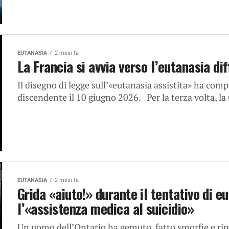
EUTANASIA
2 mesi fa
La Francia si avvia verso l’eutanasia di
Il disegno di legge sull’«eutanasia assistita» ha comp
discendente il 10 giugno 2026. Per la terza volta, l
EUTANASIA
2 mesi fa
Grida «aiuto!» durante il tentativo di e
l’«assistenza medica al suicidio»
Un uomo dell’Ontario ha gemuto, fatto smorfie e ri