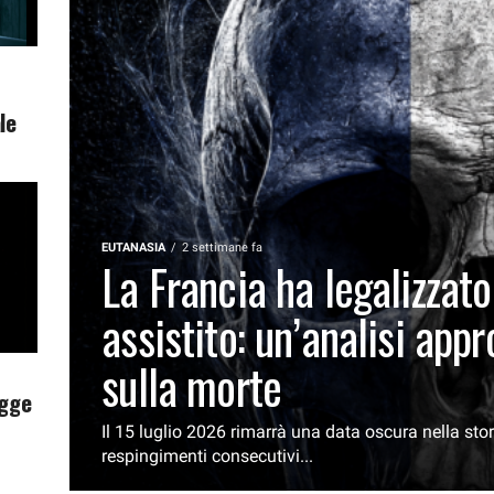
,
le
EUTANASIA
2 settimane fa
La Francia ha legalizzato 
assistito: un’analisi app
sulla morte
egge
Il 15 luglio 2026 rimarrà una data oscura nella stor
respingimenti consecutivi...