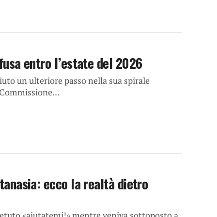
ffusa entro l’estate del 2026
iuto un ulteriore passo nella sua spirale
a Commissione...
utanasia: ecco la realtà dietro
petuto «aiutatemi!» mentre veniva sottoposto a