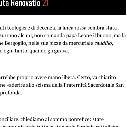
uta Renovatio
21
iti teologici e di decenza, la linea rossa sembra stata
surrano alcuni, non comanda papa Leone il buono, ma la
he Bergoglio, nelle sue bizze da mercuriale
caudillo
,
 ogni tanto, quando gli girava.
arrebbe proprio avere mano libera. Certo, va chiarito
one «aderire allo scisma della Fraternità Sacerdotale San
 profonda.
onciliare, chiediamo al sommo pontefice: state
 scomunicando tutte le stupende famiglie cattoliche