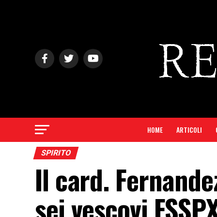
HOME
ARTICOLI
SPIRITO
Il card. Fernande
sei vescovi FSSPX.