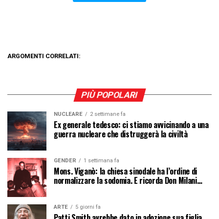
ARGOMENTI CORRELATI:
PIÙ POPOLARI
NUCLEARE
2 settimane fa
Ex generale tedesco: ci stiamo avvicinando a una
guerra nucleare che distruggerà la civiltà
GENDER
1 settimana fa
Mons. Viganò: la chiesa sinodale ha l’ordine di
normalizzare la sodomia. E ricorda Don Milani…
ARTE
5 giorni fa
Patti Smith avrebbe dato in adozione sua figlia