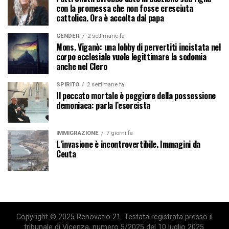
con la promessa che non fosse cresciuta
cattolica. Ora è accolta dal papa
GENDER
2 settimane fa
Mons. Viganò: una lobby di pervertiti incistata nel
corpo ecclesiale vuole legittimare la sodomia
anche nel Clero
SPIRITO
2 settimane fa
Il peccato mortale è peggiore della possessione
demoniaca: parla l’esorcista
IMMIGRAZIONE
7 giorni fa
L’invasione è incontrovertibile. Immagini da
Ceuta
Copyright © 2025 Renovatio 21. Testata registrata presso il
tribunale di Vicenza, numero 5/2025 del 10 luglio 2025.