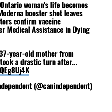
Ontario woman's life becomes
r Moderna booster shot leaves
tors confirm vaccine
er Medical Assistance in Dying
 37-year-old mother from
 took a drastic turn after…
KQEg8Uj4K
ndependent (@canindependent)