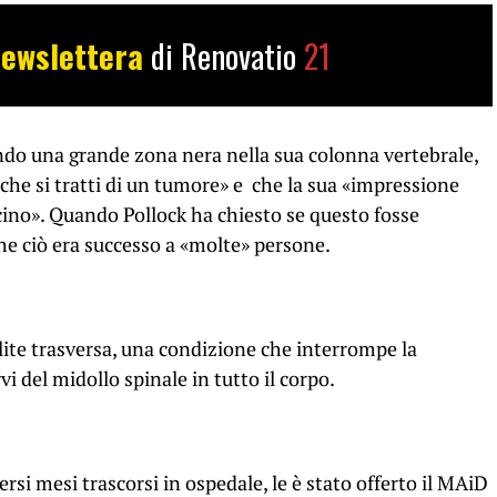
ewslettera
di Renovatio
21
ando una grande zona nera nella sua colonna vertebrale,
he si tratti di un tumore» e che la sua «impressione
ccino». Quando Pollock ha chiesto se questo fosse
he ciò era successo a «molte» persone.
elite trasversa, una condizione che interrompe la
i del midollo spinale in tutto il corpo.
rsi mesi trascorsi in ospedale, le è stato offerto il MAiD