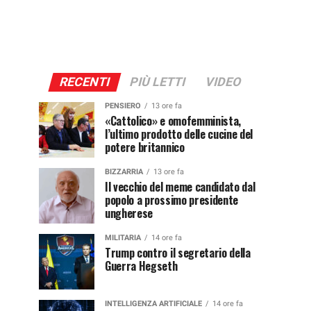
RECENTI
PIÙ LETTI
VIDEO
PENSIERO
13 ore fa
«Cattolico» e omofemminista,
l’ultimo prodotto delle cucine del
potere britannico
BIZZARRIA
13 ore fa
Il vecchio del meme candidato dal
popolo a prossimo presidente
ungherese
MILITARIA
14 ore fa
Trump contro il segretario della
Guerra Hegseth
INTELLIGENZA ARTIFICIALE
14 ore fa