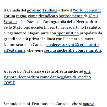
Il Canada del
governo
Trudeau
– dove il
World Economic
Forum
regna
,
come
rivendicato
boriosamente
da
Klaus
Schwab
– è il Paese dell’avanguardia della Necrocultura.
Se lo Stato può ucciderti, ferirti, degradarti, lo fa subito,
e legalmente. Magari pure con
spot mistico
propalato da
grandi società private in linea con il dettato di morte.
L’anno scorso in Canada
un decesso ogni 25 era dovuto
all’eutanasia
, che viene
servita anche alle pompe funebri
.
A febbraio l’eutanasia è stata offerta anche ad
una
signora riconosciuta come danneggiata da vaccino
COVID
.
Secondo alcuni, l’eutanasia in Canada – che si
muove