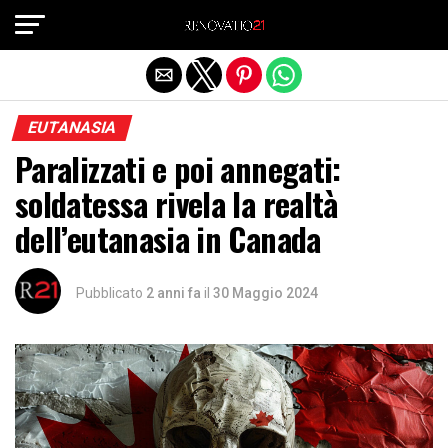
Exit mobile version
EUTANASIA
Paralizzati e poi annegati:
soldatessa rivela la realtà
dell’eutanasia in Canada
Pubblicato
2 anni fa
il
30 Maggio 2024