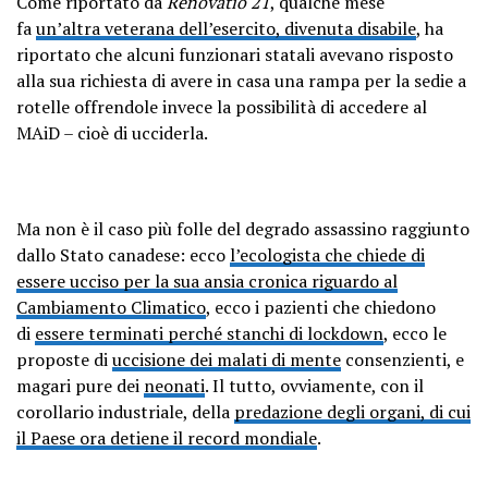
Come riportato da
Renovatio 21
, qualche mese
fa
un’altra veterana dell’esercito, divenuta disabile
, ha
riportato che alcuni funzionari statali avevano risposto
alla sua richiesta di avere in casa una rampa per la sedie a
rotelle offrendole invece la possibilità di accedere al
MAiD – cioè di ucciderla.
Ma non è il caso più folle del degrado assassino raggiunto
dallo Stato canadese: ecco
l’ecologista che chiede di
essere ucciso per la sua ansia cronica riguardo al
Cambiamento Climatico
, ecco i pazienti che chiedono
di
essere terminati perché stanchi di lockdown
, ecco le
proposte di
uccisione dei malati di mente
consenzienti, e
magari pure dei
neonati
. Il tutto, ovviamente, con il
corollario industriale, della
predazione degli organi, di cui
il Paese ora detiene il record mondiale
.