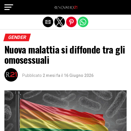
Exit mobile version
GENDER
Nuova malattia si diffonde tra gli
omosessuali
Pubblicato
2 mesi fa
il
16 Giugno 2026