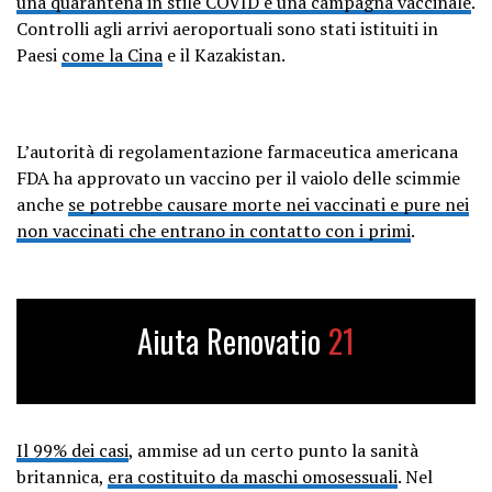
una quarantena in stile COVID e una campagna vaccinale
.
Controlli agli arrivi aeroportuali sono stati istituiti in
Paesi
come la Cina
e il Kazakistan.
L’autorità di regolamentazione farmaceutica americana
FDA ha approvato un vaccino per il vaiolo delle scimmie
anche
se potrebbe causare morte nei vaccinati e pure nei
non vaccinati che entrano in contatto con i primi
.
Aiuta Renovatio
21
Il 99% dei casi
, ammise ad un certo punto la sanità
britannica,
era costituito da maschi omosessuali
. Nel