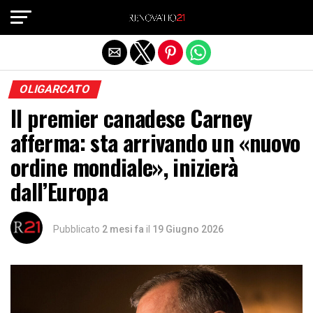
Exit mobile version
OLIGARCATO
Il premier canadese Carney
afferma: sta arrivando un «nuovo
ordine mondiale», inizierà
dall’Europa
Pubblicato
2 mesi fa
il
19 Giugno 2026