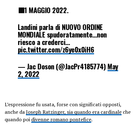
🟦1 MAGGIO 2022.
Landini parla di NUOVO ORDINE
MONDIALE spudoratamente…non
riesco a crederci…
pic.twitter.com/z6ye0x0iH6
— Jac Doson (@JacPr4185774)
May
2, 2022
L’espressione fu usata, forse con significati opposti,
anche da
Joseph Ratzinger, sia quando era cardinale
che
quando poi
divenne romano pontefice
.