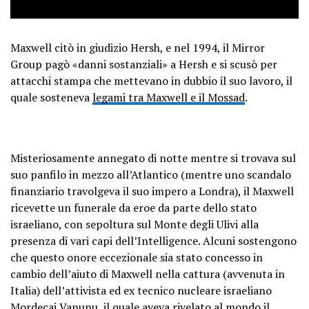
Maxwell citò in giudizio Hersh, e nel 1994, il Mirror
Group pagò «danni sostanziali» a Hersh e si scusò per
attacchi stampa che mettevano in dubbio il suo lavoro, il
quale sosteneva
legami tra Maxwell e il Mossad
.
Misteriosamente annegato di notte mentre si trovava sul
suo panfilo in mezzo all’Atlantico (mentre uno scandalo
finanziario travolgeva il suo impero a Londra), il Maxwell
ricevette un funerale da eroe da parte dello stato
israeliano, con sepoltura sul Monte degli Ulivi alla
presenza di vari capi dell’Intelligence. Alcuni sostengono
che questo onore eccezionale sia stato concesso in
cambio dell’aiuto di Maxwell nella cattura (avvenuta in
Italia) dell’attivista ed ex tecnico nucleare israeliano
Mordecai Vanunu, il quale aveva rivelato al mondo il