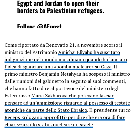
Egypt and Jordan to open their
borders to Palestinian refugees.
Follow:
@AFpost
pic.twitter.com/3nAy01AOzE
Come riportato da Renovatio 21, a novembre scorso il
— AF Post (@AFpost)
October 17,
ministro del Patrimonio
Amichai Eliyahu ha suscitato
2023
indignazione nel mondo musulmano quando ha lanciato
l’idea di sganciare una «bomba nucleare» su Gaza
. Il
primo ministro Benjamin Netahyau ha sospeso il ministro
dalle riunioni del gabinetto in seguito ai suoi commenti,
che hanno fatto dire al portavoce del ministero degli
Esteri russo
Maria Zakharova che potevano lasciar
pensare ad un’ammissione riguardo al possesso di testate
atomiche da parte dello Stato Ebraico
. Il presidente turco
Receps Erdogano approfittò per dire che era ora di fare
chiarezza sullo status nucleare di Israele
.