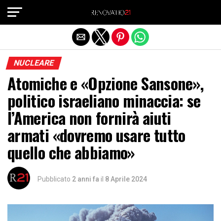
Exit mobile version
NUCLEARE
Atomiche e «Opzione Sansone»,
politico israeliano minaccia: se
l’America non fornirà aiuti
armati «dovremo usare tutto
quello che abbiamo»
Pubblicato
2 anni fa
il
8 Aprile 2024