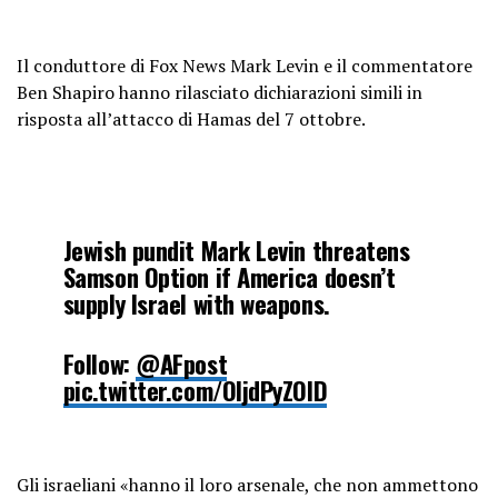
Il conduttore di Fox News Mark Levin e il commentatore
Ben Shapiro hanno rilasciato dichiarazioni simili in
risposta all’attacco di Hamas del 7 ottobre.
Jewish pundit Mark Levin threatens
Samson Option if America doesn’t
supply Israel with weapons.
Follow:
@AFpost
pic.twitter.com/OIjdPyZOlD
— AF Post (@AFpost)
October 16,
2023
Gli israeliani «hanno il loro arsenale, che non ammettono