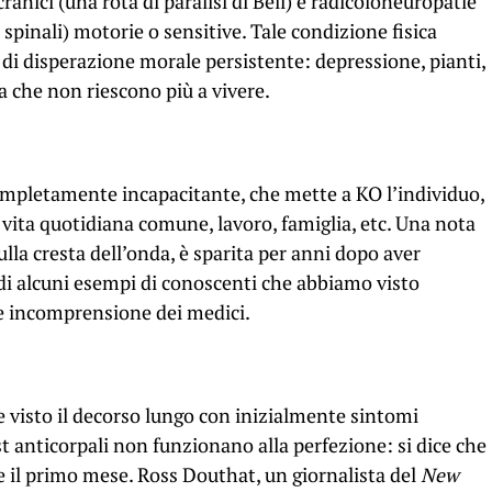
ranici (una rota di paralisi di Bell) e radicoloneuropatie
 spinali) motorie o sensitive. Tale condizione fisica
 di disperazione morale persistente: depressione, pianti,
ta che non riescono più a vivere.
ompletamente incapacitante, che mette a KO l’individuo,
vita quotidiana comune, lavoro, famiglia, etc. Una nota
lla cresta dell’onda, è sparita per anni dopo aver
 di alcuni esempi di conoscenti che abbiamo visto
le incomprensione dei medici.
re visto il decorso lungo con inizialmente sintomi
t anticorpali non funzionano alla perfezione: si dice che
 il primo mese. Ross Douthat, un giornalista del
New