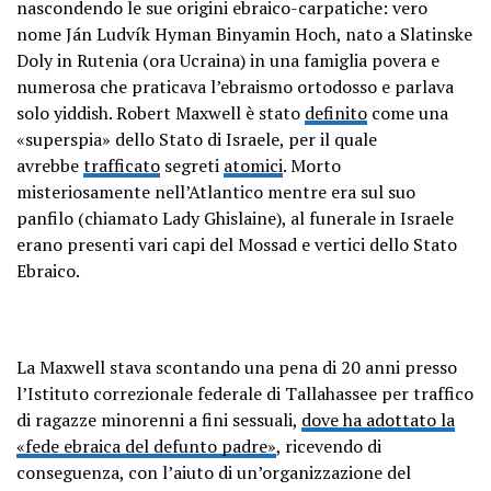
nascondendo le sue origini ebraico-carpatiche: vero
nome Ján Ludvík Hyman Binyamin Hoch, nato a Slatinske
Doly in Rutenia (ora Ucraina) in una famiglia povera e
numerosa che praticava l’ebraismo ortodosso e parlava
solo yiddish. Robert Maxwell è stato
definito
come una
«superspia» dello Stato di Israele, per il quale
avrebbe
trafficato
segreti
atomici
. Morto
misteriosamente nell’Atlantico mentre era sul suo
panfilo (chiamato Lady Ghislaine), al funerale in Israele
erano presenti vari capi del Mossad e vertici dello Stato
Ebraico.
La Maxwell stava scontando una pena di 20 anni presso
l’Istituto correzionale federale di Tallahassee per traffico
di ragazze minorenni a fini sessuali,
dove ha adottato la
«fede ebraica del defunto padre»
, ricevendo di
conseguenza, con l’aiuto di un’organizzazione del