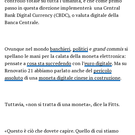
controllo totale su tutta l’umanità, e che come primo
passo in questa direzione implementerà una Central
Bank Digital Currency (CBDC), o valuta digitale della
Banca Centrale.
Ovunque nel mondo
banchieri
,
politici
e
grand commis
si
spellano le mani per la calata della moneta elettronica:
pensate a
cosa sta succedendo
con l’
euro digitale
. Ma su
Renovatio 21 abbiamo parlato anche del
pericolo
assoluto
di una
moneta digitale cinese in costruzione
.
Tuttavia, «non si tratta di una moneta», dice la Fitts.
«Questo è ciò che dovete capire. Quello di cui stiamo