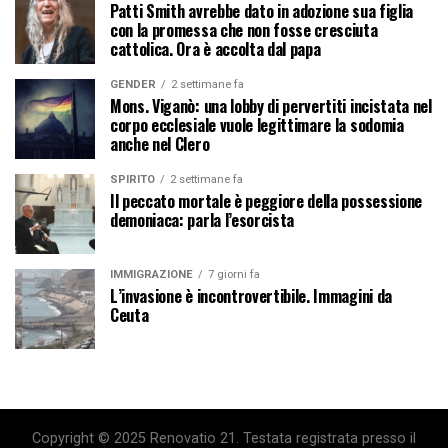
Patti Smith avrebbe dato in adozione sua figlia
con la promessa che non fosse cresciuta
cattolica. Ora è accolta dal papa
GENDER
2 settimane fa
Mons. Viganò: una lobby di pervertiti incistata nel
corpo ecclesiale vuole legittimare la sodomia
anche nel Clero
SPIRITO
2 settimane fa
Il peccato mortale è peggiore della possessione
demoniaca: parla l’esorcista
IMMIGRAZIONE
7 giorni fa
L’invasione è incontrovertibile. Immagini da
Ceuta
Copyright © 2025 Renovatio 21. Testata registrata presso il