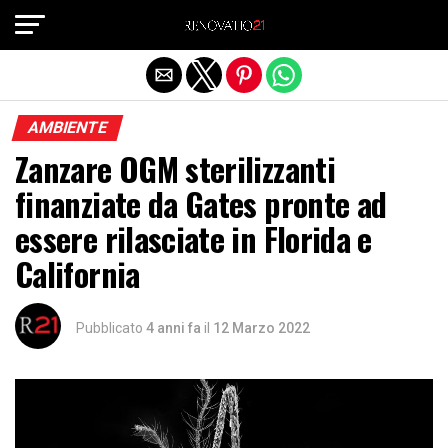
Exit mobile version
AMBIENTE
Zanzare OGM sterilizzanti
finanziate da Gates pronte ad
essere rilasciate in Florida e
California
Pubblicato
4 anni fa
il
12 Marzo 2022