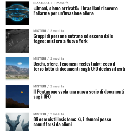
BIZZARRIA
1 mese fa
«Umani, siamo arrivati!» I brasiliani ricevono
l’allarme per un’invasione aliena
MISTERI
2 mesi fa
Gruppi di persone entrano ed escono dalle
fogne: mistero a Nuova York
MISTERI
2 mesi fa
Dischi, sfere, fenomeni «celestiali»: ecco il
terzo lotto di documenti sugli UFO declassificati
MISTERI
2 mesi fa
Il Pentagono svela una nuova serie di documenti
sugli UFO
MISTERI
2 mesi fa
Gli esorcisti insistono: sì, i demoni posso
camuffarsi da alieni