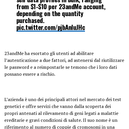
from $1-$10 per 23andMe account,
depending on the quantity
purchased.
pic.twitter.com/pjbAnIuJHc
— Matt Johansen (@mattjay)
October 6, 2023
23andMe ha esortato gli utenti ad abilitare
l’autenticazione a due fattori, ad astenersi dal riutilizzare
le password e a reimpostarle se temono che i loro dati
possano essere a rischio.
L’azienda è uno dei principali attori nel mercato dei test
genetici e offre servizi che vanno dalla scoperta dei
propri antenati al rilevamento di geni legati a malattie
ereditarie e gravi condizioni di salute. Il suo nome è un
riferimento al numero di coppie di cromosomi in una