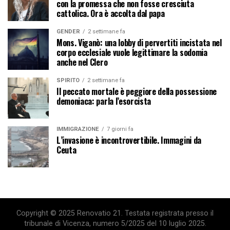
con la promessa che non fosse cresciuta
cattolica. Ora è accolta dal papa
GENDER
2 settimane fa
Mons. Viganò: una lobby di pervertiti incistata nel
corpo ecclesiale vuole legittimare la sodomia
anche nel Clero
SPIRITO
2 settimane fa
Il peccato mortale è peggiore della possessione
demoniaca: parla l’esorcista
IMMIGRAZIONE
7 giorni fa
L’invasione è incontrovertibile. Immagini da
Ceuta
Copyright © 2025 Renovatio 21. Testata registrata presso il
tribunale di Vicenza, numero 5/2025 del 10 luglio 2025.