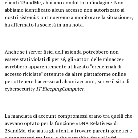
clienti 23andMe, abbiamo condotto un’indagine. Non
abbiamo identificato alcun accesso non autorizzato ai
nostri sistemi. Continueremo a monitorare la situazione»,
ha affermato la società in una nota.
Anche se i server fisici dell’azienda potrebbero non
essere stati violati di per sé, gli «attori delle minacce»
avrebbero apparentemente utilizzato “credenziali di
accesso riciclate” ottenute da altre piattaforme online
per ottenere l’accesso ad alcuni account, scrive il sito di
cybersecurity
IT BleepingComputer
.
La manciata di account compromessi erano tra quelli che
avevano optato per la funzione «DNA Relatives» di
23andMe, che aiuta gli utenti a trovare parenti genetici e
a connettersi tra loro, e che potrebbe dare ai ladri