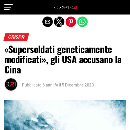
Exit mobile version
CRISPR
«Supersoldati geneticamente
modificati», gli USA accusano la
Cina
Pubblicato
6 anni fa
il
5 Dicembre 2020