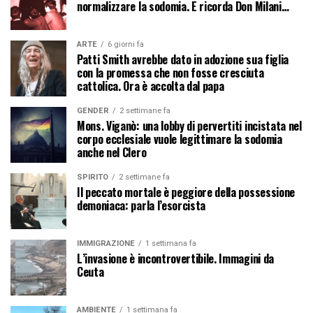
normalizzare la sodomia. E ricorda Don Milani…
ARTE
6 giorni fa
Patti Smith avrebbe dato in adozione sua figlia
con la promessa che non fosse cresciuta
cattolica. Ora è accolta dal papa
GENDER
2 settimane fa
Mons. Viganò: una lobby di pervertiti incistata nel
corpo ecclesiale vuole legittimare la sodomia
anche nel Clero
SPIRITO
2 settimane fa
Il peccato mortale è peggiore della possessione
demoniaca: parla l’esorcista
IMMIGRAZIONE
1 settimana fa
L’invasione è incontrovertibile. Immagini da
Ceuta
AMBIENTE
1 settimana fa