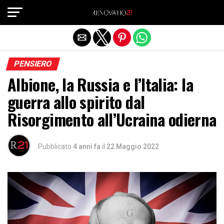
Exit mobile version
PENSIERO
Albione, la Russia e l’Italia: la
guerra allo spirito dal
Risorgimento all’Ucraina odierna
Pubblicato
4 anni fa
il
22 Maggio 2022