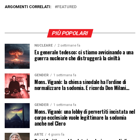
ARGOMENTI CORRELATI:
FEATURED
PIÙ POPOLARI
NUCLEARE
2 settimane fa
Ex generale tedesco: ci stiamo avvicinando a una
guerra nucleare che distruggerà la civiltà
GENDER
1 settimana fa
Mons. Viganò: la chiesa sinodale ha l’ordine di
normalizzare la sodomia. E ricorda Don Milani…
GENDER
1 settimana fa
Mons. Viganò: una lobby di pervertiti incistata nel
corpo ecclesiale vuole legittimare la sodomia
anche nel Clero
ARTE
4 giorni fa