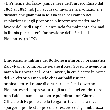
«Il Principe Gorčakov [cancelliere dell’Impero Russo dal
1863 al 1883, ndr] mi accusa di favorire la rivoluzione, e
dichiara che giammai la Russia sarà nel campo dei
rivoluzionari; egli propone un intervento marittimo in
favore del Re di Napoli, e annuncia formalmente che mai
la Russia permetterà l’annessione della Sicilia al
Piemonte» (p.179).
L’indecisione militare dei Borbone irritarono i pragmatici
Zar: «Non si comprende perché il Real Governo avendo in
mano la risposta del Conte Cavour, in cui è detto in nome
del Re Vittorio Emanuele che Garibaldi usurpa
onninamente il nome di S.M. Sarda e che il Governo
Piemontese disapprova tutti gli atti di quel condottiero,
non l’abbia immediatamente pubblicata nel Giornale
Officiale di Napoli e che la tenga tuttavia celata invece di
spargerla per le stampe ed accrescere così gli imbarazzi