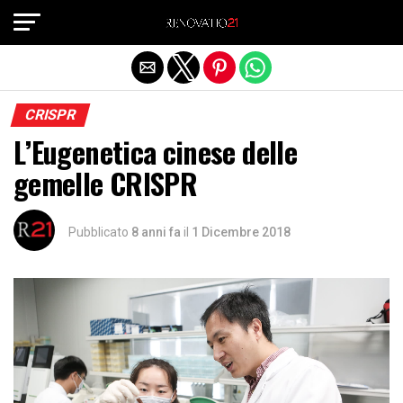
Exit mobile version
CRISPR
L’Eugenetica cinese delle
gemelle CRISPR
Pubblicato
8 anni fa
il
1 Dicembre 2018