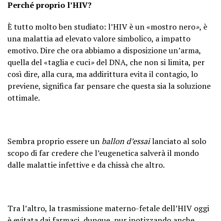
Perché proprio l’HIV?
È tutto molto ben studiato: l’HIV è un «mostro nero
»
, è
una malattia ad elevato valore simbolico, a impatto
emotivo. Dire che ora abbiamo a disposizione un’arma,
quella del «taglia e cuci
»
del DNA, che non si limita, per
così dire, alla cura, ma addirittura evita il contagio, lo
previene, significa far pensare che questa sia la soluzione
ottimale.
Sembra proprio essere un
ballon d’essai
lanciato al solo
scopo di far credere che l’eugenetica salverà il mondo
dalle malattie infettive e da chissà che altro.
Tra l’altro, la trasmissione materno-fetale dell’HIV oggi
è evitata dai farmaci, dunque, pur ipotizzando anche