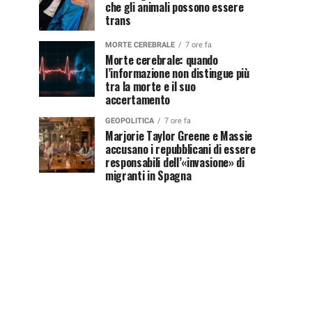
che gli animali possono essere
trans
MORTE CEREBRALE
7 ore fa
Morte cerebrale: quando
l’informazione non distingue più
tra la morte e il suo
accertamento
GEOPOLITICA
7 ore fa
Marjorie Taylor Greene e Massie
accusano i repubblicani di essere
responsabili dell’«invasione» di
migranti in Spagna