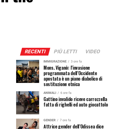
RECENTI
PIÙ LETTI
VIDEO
IMMIGRAZIONE
3 ore fa
Mons. Viganò: l’invasione
programmata dell’Occidente
apostata è un piano diabolico di
sostituzione etnica
ANIMALI
6 ore fa
Gattino invalido riceve carrozzella
fatta di righelli ed auto giocattolo
GENDER
7 ore fa
Attrice gender dell’Odissea dice