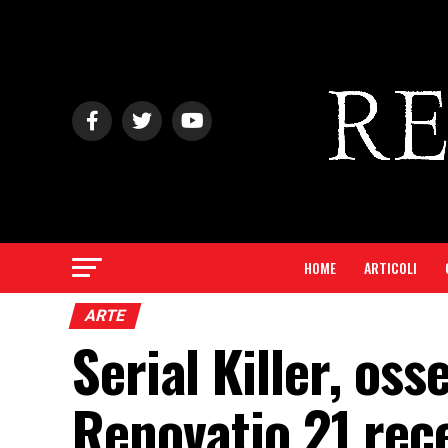
HOME
ARTICOLI
ARTE
Serial Killer, os
Renovatio 21 rece