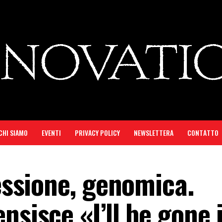
CHI SIAMO
EVENTI
PRIVACY POLICY
NEWSLETTERA
CONTATTO
sessione, genomica.
nsisce «I’ll be gone 