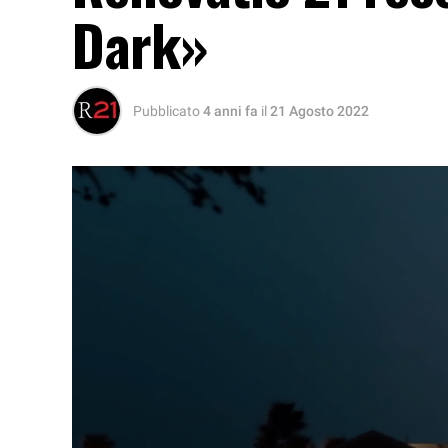
Dark»
Pubblicato
4 anni fa
il
21 Agosto 2022