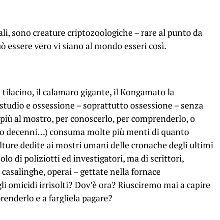
riali, sono creature criptozoologiche – rare al punto da
 essere vero vi siano al mondo esseri così.
 tilacino, il calamaro gigante, il Kongamato la
a studio e ossessione – soprattutto ossessione – senza
 più al mostro, per conoscerlo, per comprenderlo, o
opo decenni…) consuma molte più menti di quanto
ture dedite ai mostri umani delle cronache degli ultimi
lo di poliziotti ed investigatori, ma di scrittori,
, casalinghe, operai – gettate nella fornace
i omicidi irrisolti? Dov’è ora? Riusciremo mai a capire
renderlo e a fargliela pagare?