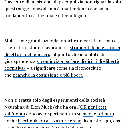
L’avvento di un sistema di psicopolizia non riguarda solo
questi singoli episodi, ma è una tendenza che ha un
fondamento istituzionale e tecnologico.
Moltissime grandi aziende, nonché università e tema di
ricercatori, stanno lavorando a
strumenti bioelettronici
di lettura del pensiero
, al punto che in ambito di
giurisprudenza
si comincia a parlare di diritti di «libertà
cognitiva»
– a significare come sia riconosciuto
che
neanche la cognizione è più libera
.
Non si tratta solo degli esperimenti della società
Neuralink di Elon Musk (che ha ora l’
OK per i test
sull’uomo
dopo aver sperimentato su
suini
e
primati
):
anche
Facebook era attiva in ricerche
di questo tipo, così
come lo sono
università
e centri di ricerca