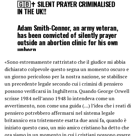
🇬🇧✝️ SILENT PRAYER CRIMINALISED
IN THE UK!!
Adam Smith-Connor, an army veteran,
has been convicted of silently prayer
outside an abortion clinic for his own
unborn
son.
pic.twitter.com/zyu3BvNP7L
«Sono estremamente rattristato che il giudice mi abbia
dichiarato colpevole questo segna un momento oscuro e
— VoxPopuli (@vpopulimedia)
un giorno pericoloso per la nostra nazione, se stabilisce
October 16, 2024
un precedente legale secondo cui i crimini di pensiero
possono verificarsi in Inghilterra. Quando George Orwell
scrisse 1984 nell’anno 1948 lo intendeva come un
avvertimento, non come una guida (…) l’idea che i reati di
pensiero potrebbero affermarsi nel sistema legale
britannico era tristemente esatta due anni fa, quando è
iniziato questo caso, un mio amico cristiano ha detto che
ora siamo in un momento in cui i cristiani possono essere