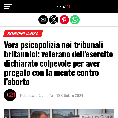
Exit mobile version
SORVEGLIANZA
Vera psicopolizia nei tribunali
britannici: veterano dell’esercito
dichiarato colpevole per aver
pregato con la mente contro
l’aborto
Pubblicato
2 anni fa
il
18 Ottobre 2024