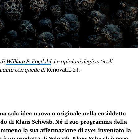
 di
William F. Engdahl
. Le opinioni degli articoli
mente con quelle di
Renovatio 21
.
na sola idea nuova o originale nella cosiddetta
ndo di Klaus Schwab. Né il suo programma della
emmeno la sua affermazione di aver inventato la
m è un prodotto di Schwab. Klaus Schwab è poco