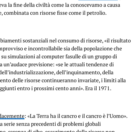
eva la fine della civiltà come la conoscevamo a causa
e, combinata con risorse fisse come il petrolio.
iamenti sostanziali nel consumo di risorse, «il risultato
improvviso e incontrollabile sia della popolazione che
o su simulazioni al computer fasulle di un gruppo di
va un’audace previsione: «se le attuali tendenze di
dell’industrializzazione, dell’inquinamento, della
to delle risorse continueranno invariate, i limiti alla
giunti entro i prossimi cento anni». Era il 1971.
udacemente
: «La Terra ha il cancro e il cancro è l’Uomo».
 serie senza precedenti di problemi globali
e, carenza di cibo, esaurimento delle risorse non