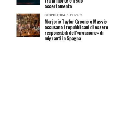
tra la morte e il suo
accertamento
GEOPOLITICA
19 ore fa
Marjorie Taylor Greene e Massie
accusano i repubblicani di essere
responsabili dell’«invasione» di
migranti in Spagna