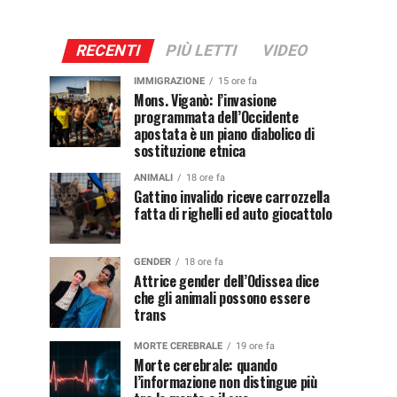
RECENTI
PIÙ LETTI
VIDEO
IMMIGRAZIONE
15 ore fa
Mons. Viganò: l’invasione
programmata dell’Occidente
apostata è un piano diabolico di
sostituzione etnica
ANIMALI
18 ore fa
Gattino invalido riceve carrozzella
fatta di righelli ed auto giocattolo
GENDER
18 ore fa
Attrice gender dell’Odissea dice
che gli animali possono essere
trans
MORTE CEREBRALE
19 ore fa
Morte cerebrale: quando
l’informazione non distingue più