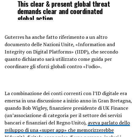
This clear & present global threat
demands clear and coordinated
global action.
We don’t have a moment to lose.
Guterres ha anche fatto riferimento a un altro
documento delle Nazioni Unite, «Information and
My proposals for a Code of Conduct:
Integrity on Digital Platforms» (IIDP), che secondo
https://t.co/7R0Hujf3y5
quanto dichiarato sarà utilizzato come guida per
pic.twitter.com/jnEozVr76K
coordinare gli sforzi globali contro «l’odio».
— António Guterres
(@antonioguterres)
June 12, 2023
La combinazione dei conti correnti con l’ID digitale era
emersa in una discussione a inizio anno in Gran Bretagna,
quando Bob Wigley, finanziere presidente di UK Finance
(un’associazione di categoria per il settore dei servizi
bancari e finanziari del Regno Unito),
aveva parlato dello
sviluppo di una «super app» che memorizzerebbe