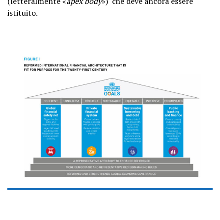
(letteralmente «
apex body
») che deve ancora essere
istituito.