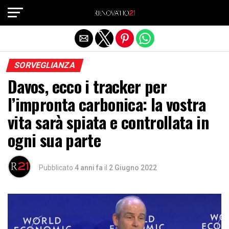
Exit mobile version
SORVEGLIANZA
Davos, ecco i tracker per
l’impronta carbonica: la vostra
vita sarà spiata e controllata in
ogni sua parte
Pubblicato
4 anni fa
il
2 Giugno 2022