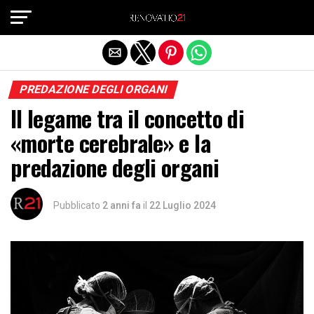
Exit mobile version
PREDAZIONE DEGLI ORGANI
Il legame tra il concetto di
«morte cerebrale» e la
predazione degli organi
Pubblicato
2 anni fa
il
22 Luglio 2024