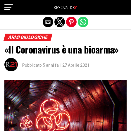
Exit mobile version
ARMI BIOLOGICHE
«Il Coronavirus è una bioarma»
Pubblicato
5 anni fa
il
27 Aprile 2021