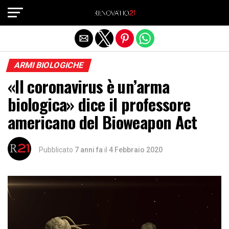
Exit mobile version
ARMI BIOLOGICHE
«Il coronavirus è un’arma
biologica» dice il professore
americano del Bioweapon Act
Pubblicato
7 anni fa
il
4 Febbraio 2020