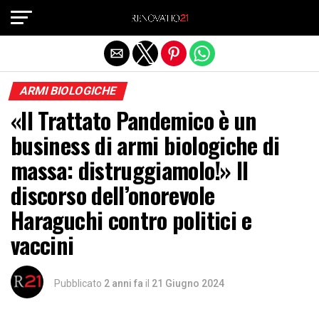
Exit mobile version
ARMI BIOLOGICHE
«Il Trattato Pandemico è un
business di armi biologiche di
massa: distruggiamolo!» Il
discorso dell’onorevole
Haraguchi contro politici e
vaccini
Pubblicato
2 anni fa
il
21 Giugno 2024