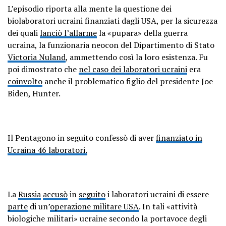
— ???????????? KC ????????????
L’episodio riporta alla mente la questione dei
(@KCPayTreeIt)
April 25, 2023
biolaboratori ucraini finanziati dagli USA, per la sicurezza
dei quali
lanciò l’allarme
la «pupara» della guerra
ucraina, la funzionaria neocon del Dipartimento di Stato
Victoria Nuland
, ammettendo così la loro esistenza. Fu
poi dimostrato che
nel caso dei laboratori ucraini
era
coinvolto
anche il problematico figlio del presidente Joe
Biden, Hunter.
Il Pentagono in seguito confessò di aver
finanziato in
Ucraina 46 laboratori.
La
Russia
accusò
in
seguito
i laboratori ucraini di essere
parte
di un’
operazione militare USA
. In tali «attività
biologiche militari» ucraine secondo la portavoce degli