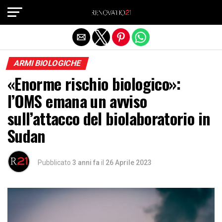
Exit mobile version
ARMI BIOLOGICHE
«Enorme rischio biologico»:
l’OMS emana un avviso
sull’attacco del biolaboratorio in
Sudan
Pubblicato
3 anni fa
il
26 Aprile 2023