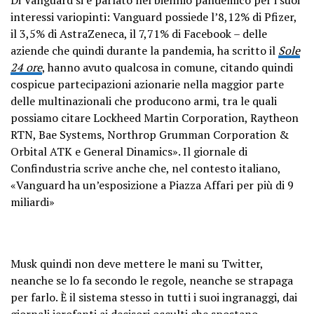
interessi variopinti: Vanguard possiede l’8,12% di Pfizer,
il 3,5% di AstraZeneca, il 7,71% di Facebook – delle
aziende che quindi durante la pandemia, ha scritto il
Sole
24 ore
, hanno avuto qualcosa in comune, citando quindi
cospicue partecipazioni azionarie nella maggior parte
delle multinazionali che producono armi, tra le quali
possiamo citare Lockheed Martin Corporation, Raytheon
RTN, Bae Systems, Northrop Grumman Corporation &
Orbital ATK e General Dinamics». Il giornale di
Confindustria scrive anche che, nel contesto italiano,
«Vanguard ha un’esposizione a Piazza Affari per più di 9
miliardi»
Musk quindi non deve mettere le mani su Twitter,
neanche se lo fa secondo le regole, neanche se strapaga
per farlo. È il sistema stesso in tutti i suoi ingranaggi, dai
giornali ierofanti ai decisori occulti che spostano