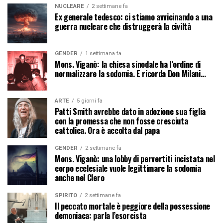
NUCLEARE
2 settimane fa
Ex generale tedesco: ci stiamo avvicinando a una
guerra nucleare che distruggerà la civiltà
GENDER
1 settimana fa
Mons. Viganò: la chiesa sinodale ha l’ordine di
normalizzare la sodomia. E ricorda Don Milani…
ARTE
5 giorni fa
Patti Smith avrebbe dato in adozione sua figlia
con la promessa che non fosse cresciuta
cattolica. Ora è accolta dal papa
GENDER
2 settimane fa
Mons. Viganò: una lobby di pervertiti incistata nel
corpo ecclesiale vuole legittimare la sodomia
anche nel Clero
SPIRITO
2 settimane fa
Il peccato mortale è peggiore della possessione
demoniaca: parla l’esorcista