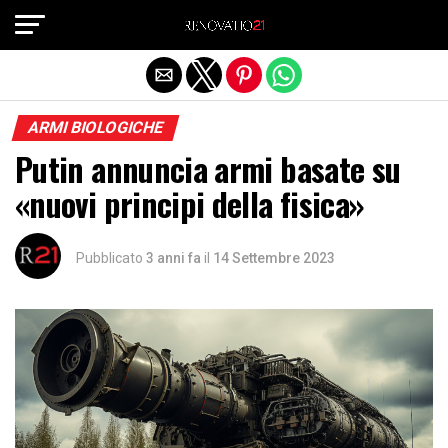
Exit mobile version
ARMI BIOLOGICHE
Putin annuncia armi basate su
«nuovi principi della fisica»
Pubblicato
3 anni fa
il
14 Settembre 2023