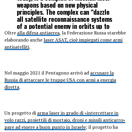
weapons based on new physical
principles. The complex can “dazzle
all satellite reconnaissance systems
of a potential enemy in orbits up to
1.5 thousand kilometers.”
Oltre
alla difesa antiaerea
, la Federazione Russa starebbe
pic.twitter.com/VZuOUDNxq4
elaborando anche
laser ASAT, cioè impiegati come armi
antisatelliti
.
—
?????????????????????????????????????
(@apocalypse0s)
October 4, 2022
Nel maggio 2021 il Pentagono arrivò ad
accusare la
Russia di attaccare le truppe USA con armi a energia
diretta
.
Un progetto di
arma laser in grado di «intercettare in
volo razzi, proiettili di mortaio, droni e missili anticarro»
pare ad essere a buon punto in Israele
; il progetto ha