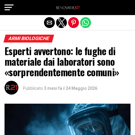
Exit mobile version
ARMI BIOLOGICHE
Esperti avvertono: le fughe di
materiale dai laboratori sono
«sorprendentemente comuni»
Pubblicato
3 mesi fa
il
24 Maggio 2026