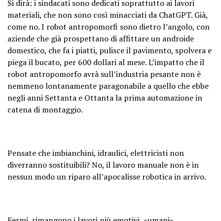
Si dirà: i sindacati sono dedicati soprattutto ai lavori
materiali, che non sono così minacciati da ChatGPT. Già,
come no. I robot antropomorfi sono dietro l’angolo, con
aziende che già prospettano di affittare un androide
domestico, che fa i piatti, pulisce il pavimento, spolvera e
piega il bucato, per 600 dollari al mese. L’impatto che il
robot antropomorfo avrà sull’industria pesante non è
nemmeno lontanamente paragonabile a quello che ebbe
negli anni Settanta e Ottanta la prima automazione in
catena di montaggio.
Pensate che imbianchini, idraulici, elettricisti non
diverranno sostituibili? No, il lavoro manuale non è in
nessun modo un riparo all’apocalisse robotica in arrivo.
Fermi, rimangono i lavori più emotivi, «umani»…