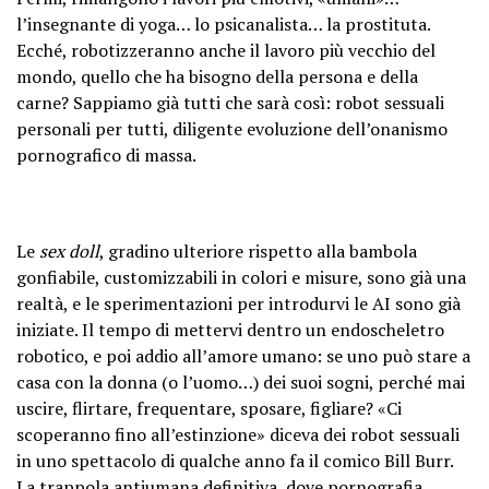
l’insegnante di yoga… lo psicanalista… la prostituta.
Ecché, robotizzeranno anche il lavoro più vecchio del
mondo, quello che ha bisogno della persona e della
carne? Sappiamo già tutti che sarà così: robot sessuali
personali per tutti, diligente evoluzione dell’onanismo
pornografico di massa.
Le
sex doll
, gradino ulteriore rispetto alla bambola
gonfiabile, customizzabili in colori e misure, sono già una
realtà, e le sperimentazioni per introdurvi le AI sono già
iniziate. Il tempo di mettervi dentro un endoscheletro
robotico, e poi addio all’amore umano: se uno può stare a
casa con la donna (o l’uomo…) dei suoi sogni, perché mai
uscire, flirtare, frequentare, sposare, figliare? «Ci
scoperanno fino all’estinzione» diceva dei robot sessuali
in uno spettacolo di qualche anno fa il comico Bill Burr.
La trappola antiumana definitiva, dove pornografia