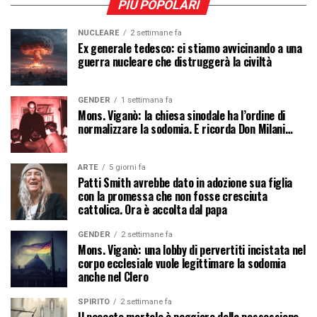
PIÙ POPOLARI
NUCLEARE
2 settimane fa
Ex generale tedesco: ci stiamo avvicinando a una
guerra nucleare che distruggerà la civiltà
GENDER
1 settimana fa
Mons. Viganò: la chiesa sinodale ha l’ordine di
normalizzare la sodomia. E ricorda Don Milani…
ARTE
5 giorni fa
Patti Smith avrebbe dato in adozione sua figlia
con la promessa che non fosse cresciuta
cattolica. Ora è accolta dal papa
GENDER
2 settimane fa
Mons. Viganò: una lobby di pervertiti incistata nel
corpo ecclesiale vuole legittimare la sodomia
anche nel Clero
SPIRITO
2 settimane fa