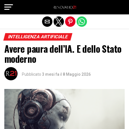
Exit mobile version
INTELLIGENZA ARTIFICIALE
Avere paura dell’IA. E dello Stato
moderno
Pubblicato
3 mesi fa
il
8 Maggio 2026