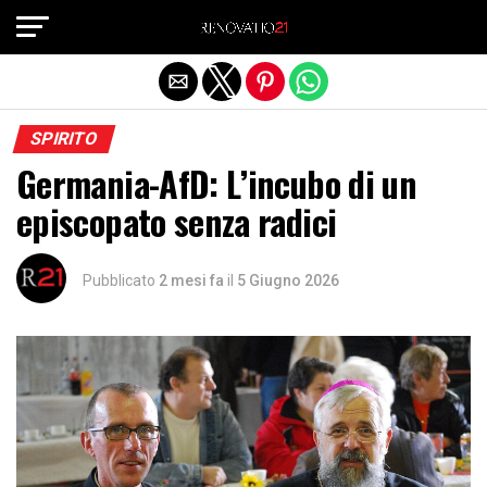
Exit mobile version
SPIRITO
Germania-AfD: L’incubo di un
episcopato senza radici
Pubblicato
2 mesi fa
il
5 Giugno 2026