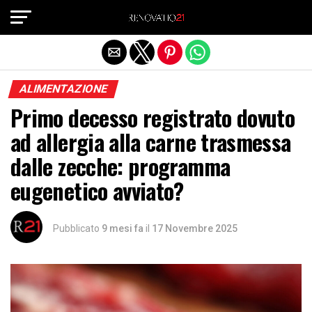
Exit mobile version
ALIMENTAZIONE
Primo decesso registrato dovuto
ad allergia alla carne trasmessa
dalle zecche: programma
eugenetico avviato?
Pubblicato
9 mesi fa
il
17 Novembre 2025