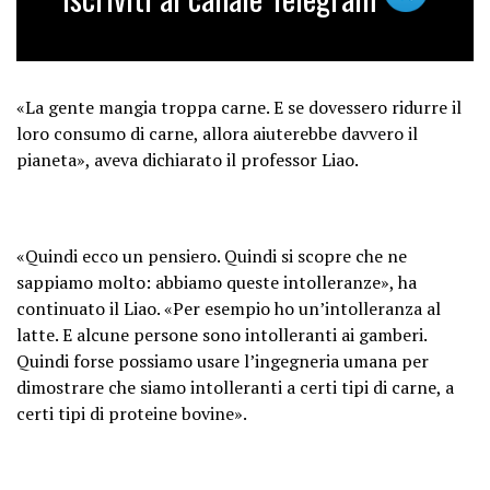
— Renovatio 21 (@21_renovatio)
August 23, 2023
«La gente mangia troppa carne. E se dovessero ridurre il
loro consumo di carne, allora aiuterebbe davvero il
pianeta», aveva dichiarato il professor Liao.
«Quindi ecco un pensiero. Quindi si scopre che ne
sappiamo molto: abbiamo queste intolleranze», ha
continuato il Liao. «Per esempio ho un’intolleranza al
latte. E alcune persone sono intolleranti ai gamberi.
Quindi forse possiamo usare l’ingegneria umana per
dimostrare che siamo intolleranti a certi tipi di carne, a
certi tipi di proteine ​​bovine».