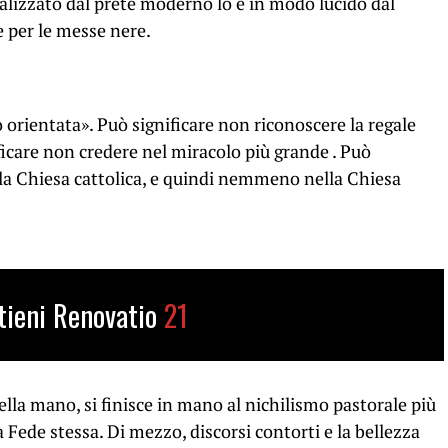
alizzato dal prete moderno lo è in modo lucido dal
e per le messe nere.
 orientata». Può significare non riconoscere la regale
ficare non credere nel miracolo più grande . Può
lla Chiesa cattolica, e quindi nemmeno nella Chiesa
tieni Renovatio
21
lla mano, si finisce in mano al nichilismo pastorale più
la Fede stessa. Di mezzo, discorsi contorti e la bellezza