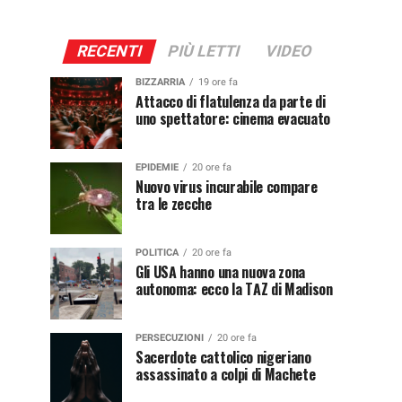
RECENTI
PIÙ LETTI
VIDEO
BIZZARRIA
19 ore fa
Attacco di flatulenza da parte di
uno spettatore: cinema evacuato
EPIDEMIE
20 ore fa
Nuovo virus incurabile compare
tra le zecche
POLITICA
20 ore fa
Gli USA hanno una nuova zona
autonoma: ecco la TAZ di Madison
PERSECUZIONI
20 ore fa
Sacerdote cattolico nigeriano
assassinato a colpi di Machete