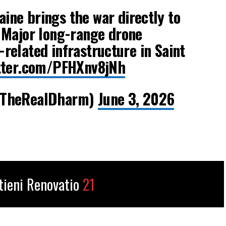
ne brings the war directly to
 Major long-range drone
il-related infrastructure in Saint
itter.com/PFHXnv8jNh
@TheRealDharm)
June 3, 2026
tieni Renovatio
21