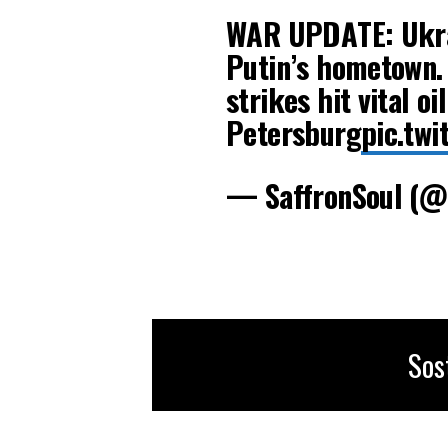
WAR UPDATE: Ukrai
Putin’s hometown.
strikes hit vital o
Petersburg
pic.tw
— SaffronSoul (
Sos