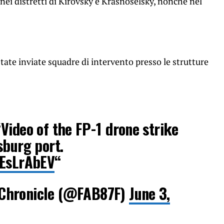
nei distretti di Kirovsky e Krasnoselsky, nonché nel
tate inviate squadre di intervento presso le strutture
Video of the FP-1 drone strike
sburg port.
nEsLrAbEV
“
Chronicle (@FAB87F)
June 3,