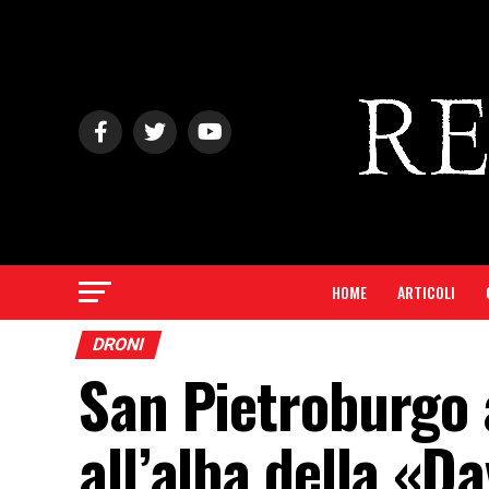
HOME
ARTICOLI
DRONI
San Pietroburgo 
all’alba della «Da