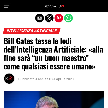
Exit mobile version
INTELLIGENZA ARTIFICIALE
Bill Gates tesse le lodi
dell’Intelligenza Artificiale: «alla
fine sarà “un buon maestro”
come qualsiasi essere umano»
Pubblicato
3 anni fa
il
23 Aprile 2023