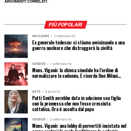
ARGOMENTI CORRELATI:
PIÙ POPOLARI
NUCLEARE
2 settimane fa
Ex generale tedesco: ci stiamo avvicinando a una
guerra nucleare che distruggerà la civiltà
GENDER
1 settimana fa
Mons. Viganò: la chiesa sinodale ha l’ordine di
normalizzare la sodomia. E ricorda Don Milani…
ARTE
4 giorni fa
Patti Smith avrebbe dato in adozione sua figlia
con la promessa che non fosse cresciuta
cattolica. Ora è accolta dal papa
GENDER
2 settimane fa
Mons. Viganò: una lobby di pervertiti incistata nel