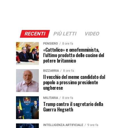
RECENTI
PIÙ LETTI
VIDEO
PENSIERO
8 ore fa
«Cattolico» e omofemminista,
l’ultimo prodotto delle cucine del
potere britannico
BIZZARRIA
8 ore fa
Il vecchio del meme candidato dal
popolo a prossimo presidente
ungherese
MILITARIA
8 ore fa
Trump contro il segretario della
Guerra Hegseth
INTELLIGENZA ARTIFICIALE
9 ore fa