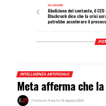
DA LEGGERE
Abolizione del contante, il CEO 
Blackrock dice che la crisi ucr
potrebbe accelerare il proces
POT
INTELLIGENZA ARTIFICIALE
Meta afferma che la 
Pubblicato
9 ore fa
il
8 Agosto 2026