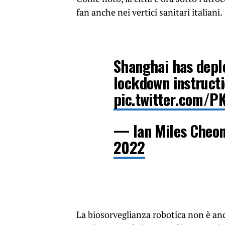
fan anche nei vertici sanitari italiani.
Shanghai has deplo
lockdown instructi
pic.twitter.com/P
— Ian Miles Cheon
2022
La biosorveglianza robotica non è anc