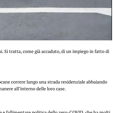
 Si tratta, come già accaduto, di un impiego in fatto di
cane correre lungo una strada residenziale abbaiando
manere all’interno delle loro case.
ce e fallimentare politica dello zero-COVID, che ha molti