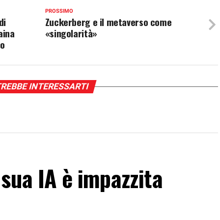
PROSSIMO
di
Zuckerberg e il metaverso come
aina
«singolarità»
so
REBBE INTERESSARTI
sua IA è impazzita