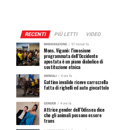
RECENTI
PIÙ LETTI
VIDEO
IMMIGRAZIONE
57 minuti fa
Mons. Viganò: l’invasione
programmata dell’Occidente
apostata è un piano diabolico di
sostituzione etnica
ANIMALI
4 ore fa
Gattino invalido riceve carrozzella
fatta di righelli ed auto giocattolo
GENDER
4 ore fa
Attrice gender dell’Odissea dice
che gli animali possono essere
trans