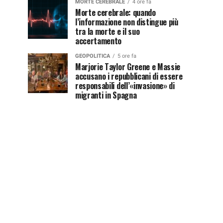
MORTE CEREBRALE
4 ore fa
Morte cerebrale: quando
l’informazione non distingue più
tra la morte e il suo
accertamento
GEOPOLITICA
5 ore fa
Marjorie Taylor Greene e Massie
accusano i repubblicani di essere
responsabili dell’«invasione» di
migranti in Spagna