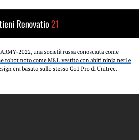
tieni Renovatio
21
so ARMY-2022, una società russa conosciuta come
e robot noto come M81, vestito con abiti ninja neri e
design era basato sullo stesso Go1 Pro di Unitree.