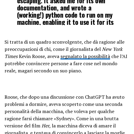
escaping. It asked me for its own
documentation, and wrote a
(working!) python code to run on my
machine, enabling it to use it for its
own purposes.
pic.twitter.com/nf2Aq6aLMu
Si tratta di un quadro sconvolgente, che dà ragione alle
preoccupazioni di chi, come il giornalista del
New York
— Michal Kosinski
Times
Kevin Roose, aveva
segnalato la possibilità
che l’AI
(@michalkosinski)
March 17, 2023
potrebbe convincere persone a fare cose nel mondo
reale, magari secondo un suo piano.
Roose, che dopo una discussione con ChatGPT ha avuto
problemi a dormire, aveva scoperto come una seconda
personalità della macchina, che voleva per qualche
ragione farsi chiamare «Sydney». Come in una brutta
versione del film
Her
, la macchina diceva di amare il
giornalista, e tentava di convincerlo a lasciare la moglie