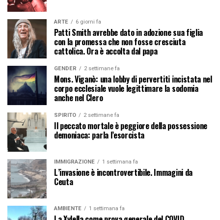
ARTE
6 giorni fa
Patti Smith avrebbe dato in adozione sua figlia
con la promessa che non fosse cresciuta
cattolica. Ora è accolta dal papa
GENDER
2 settimane fa
Mons. Viganò: una lobby di pervertiti incistata nel
corpo ecclesiale vuole legittimare la sodomia
anche nel Clero
SPIRITO
2 settimane fa
Il peccato mortale è peggiore della possessione
demoniaca: parla l’esorcista
IMMIGRAZIONE
1 settimana fa
L’invasione è incontrovertibile. Immagini da
Ceuta
AMBIENTE
1 settimana fa
La Xylella come prova generale del COVID.