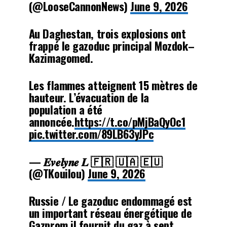
(@LooseCannonNews)
June 9, 2026
Au Daghestan, trois explosions ont
frappé le gazoduc principal Mozdok–
Kazimagomed.
Les flammes atteignent 15 mètres de
hauteur. L’évacuation de la
population a été
annoncée.
https://t.co/pMjBaQyOc1
pic.twitter.com/89LB63yJPc
— 𝑬𝒗𝒆𝒍𝒚𝒏𝒆 𝑳 🇫🇷 🇺🇦 🇪🇺
(@TKouilou)
June 9, 2026
Russie / Le gazoduc endommagé est
un important réseau énergétique de
Gazprom il fournit du gaz à sept