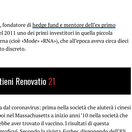
e, fondatore di
hedge fund e mentore dell’ex primo
nel 2011 uno dei primi investitori in quella piccola
a (cioè «Mode» «RNA»), che all’epoca aveva circa dieci
o discreto.
tieni Renovatio
21
a dal coronavirus: prima nella società che aiuterà i cinesi
poi nel Massachusetts a inizio anni ’10 nella società che
bbe aver trovato il vaccino. I risultati di questa
proficui.
Secondo la rivista
Forbes
, disponendo dell’8%