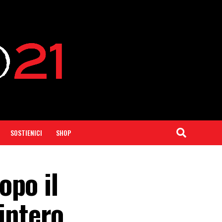
SOSTIENICI
SHOP
opo il
’intero