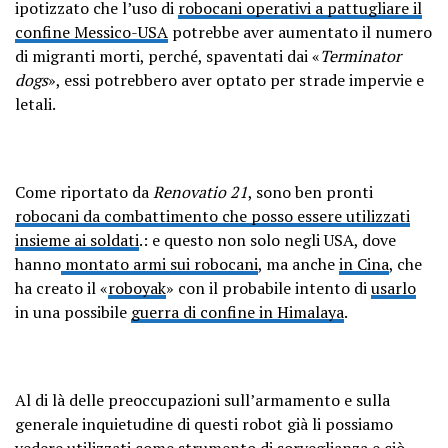
ipotizzato che l’uso di
robocani operativi a pattugliare il
confine Messico-USA
potrebbe aver aumentato il numero
di migranti morti, perché, spaventati dai «
Terminator
dogs
», essi potrebbero aver optato per strade impervie e
letali.
Come riportato da
Renovatio 21
, sono ben pronti
robocani da combattimento che posso essere utilizzati
insieme ai soldati
.: e questo non solo negli USA, dove
hanno
montato armi sui robocani
, ma anche
in Cina
, che
ha creato il «
roboyak
» con il probabile intento di
usarlo
in una possibile
guerra di confine in Himalaya
.
Al di là delle preoccupazioni sull’armamento e sulla
generale inquietudine di questi robot già li possiamo
vedere
utilizzati come strumento di sorveglianza e ciò