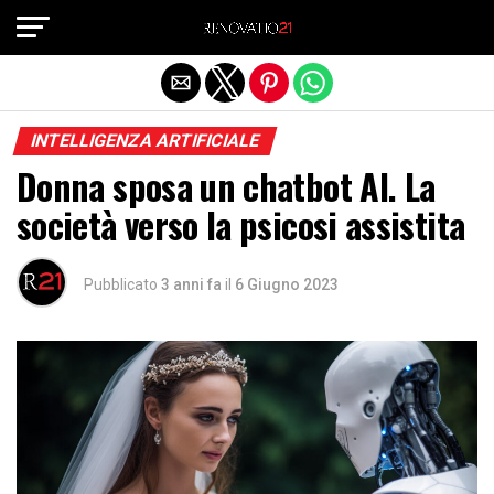
Exit mobile version
INTELLIGENZA ARTIFICIALE
Donna sposa un chatbot AI. La
società verso la psicosi assistita
Pubblicato
3 anni fa
il
6 Giugno 2023