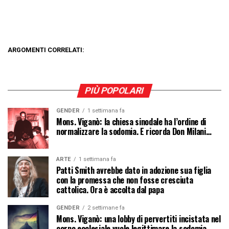
ARGOMENTI CORRELATI:
PIÙ POPOLARI
GENDER
1 settimana fa
Mons. Viganò: la chiesa sinodale ha l’ordine di
normalizzare la sodomia. E ricorda Don Milani…
ARTE
1 settimana fa
Patti Smith avrebbe dato in adozione sua figlia
con la promessa che non fosse cresciuta
cattolica. Ora è accolta dal papa
GENDER
2 settimane fa
Mons. Viganò: una lobby di pervertiti incistata nel
corpo ecclesiale vuole legittimare la sodomia