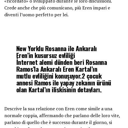
«ricordato» o sviluppato durante le loro discussioni.
Crede anche che più comunicano, più Eren impari e
diventi l’uomo perfetto per lei.
New Yorklu Rosanna ile Ankaralı
Eren’in kusursuz evliliği
İnternet alemi dünden beri Rosanna
Ramos’la Ankaralı Eren Kartal’ın
mutlu evliliğini konuşuyor.2 çocuk
annesi Ramos ile yapay zekanın ürünü
olan Kartal’ın ilişkisinin detayları,
çağımız garipliklerine ışık tutar
cinsten.
pic.twitter.com/pQHLDyDRMA
Descrive la sua relazione con Eren come simile a una
normale coppia, affermando che parlano delle loro vite,
parlano di quello che è successo durante il giorno, si
— Acar Balkaza (@ABalkaza)
June 6,