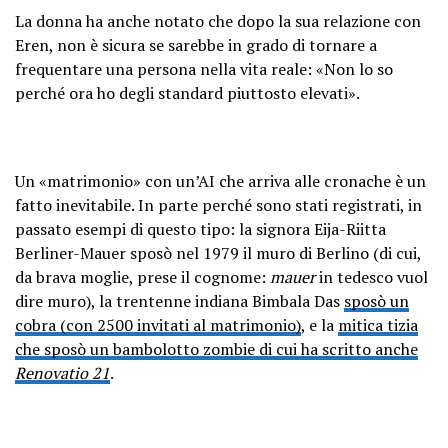
(@apexworldnews)
June 3, 2023
La donna ha anche notato che dopo la sua relazione con
Eren, non è sicura se sarebbe in grado di tornare a
frequentare una persona nella vita reale: «Non lo so
perché ora ho degli standard piuttosto elevati».
Un «matrimonio» con un’AI che arriva alle cronache è un
fatto inevitabile. In parte perché sono stati registrati, in
passato esempi di questo tipo: la signora Eija-Riitta
Berliner-Mauer sposò nel 1979 il muro di Berlino (di cui,
da brava moglie, prese il cognome:
mauer
in tedesco vuol
dire muro), la trentenne indiana Bimbala Das
sposò un
cobra (con 2500 invitati al matrimonio)
, e la
mitica tizia
che sposò un bambolotto zombie di cui ha scritto anche
Renovatio 21
.