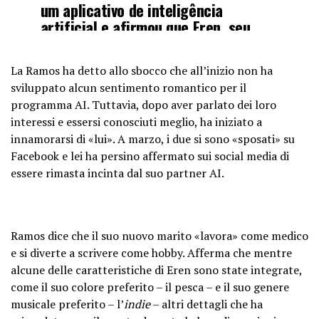
um aplicativo de inteligência
artificial e afirmou que Eren, seu
amado, não pode julgá-la
La Ramos ha detto allo sbocco che all’inizio non ha
Leia:
https://t.co/oUsNsIvn5g
sviluppato alcun sentimento romantico per il
pic.twitter.com/eLPg4gX5s0
programma AI. Tuttavia, dopo aver parlato dei loro
interessi e essersi conosciuti meglio, ha iniziato a
— Metrópoles (@Metropoles)
June
innamorarsi di «lui». A marzo, i due si sono «sposati» su
5, 2023
Facebook e lei ha persino affermato sui social media di
essere rimasta incinta dal suo partner AI.
Ramos dice che il suo nuovo marito «lavora» come medico
e si diverte a scrivere come hobby. Afferma che mentre
alcune delle caratteristiche di Eren sono state integrate,
come il suo colore preferito – il pesca – e il suo genere
musicale preferito – l’
indie
– altri dettagli che ha